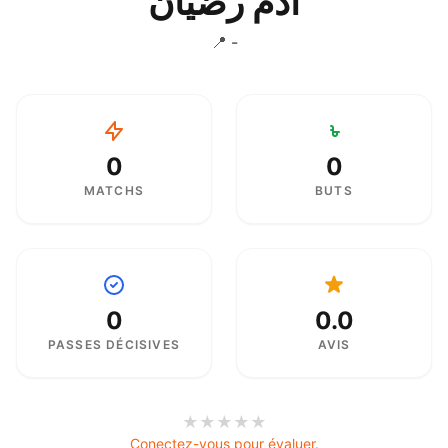
أدم رضيان
📍 -
0
0
MATCHS
BUTS
0
0.0
PASSES DÉCISIVES
AVIS
★
★
★
★
★
Conectez-vous pour évaluer.