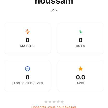
houssam
📍 -
0
0
MATCHS
BUTS
0
0.0
PASSES DÉCISIVES
AVIS
★
★
★
★
★
Conectez-vous pour évaluer.