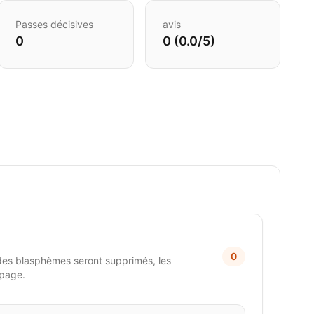
Passes décisives
avis
0
0 (0.0/5)
0
des blasphèmes seront supprimés, les
 page.