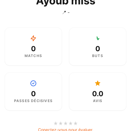
Ayoub miss
📍 -
0
0
MATCHS
BUTS
0
0.0
PASSES DÉCISIVES
AVIS
★
★
★
★
★
Conectez-vous pour évaluer.