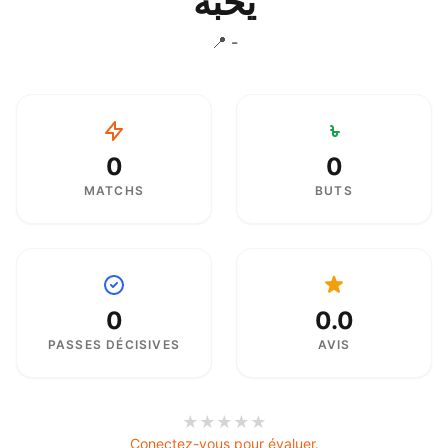
يحبة
📍 -
0
0
MATCHS
BUTS
0
0.0
PASSES DÉCISIVES
AVIS
★
★
★
★
★
Conectez-vous pour évaluer.