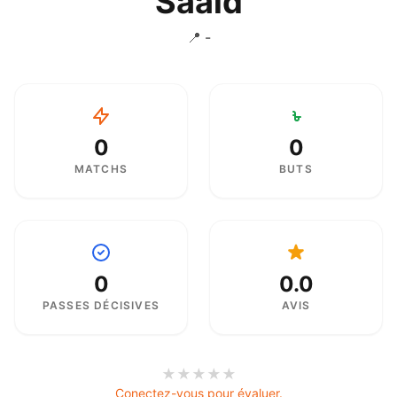
Saaid
📍 -
0
0
MATCHS
BUTS
0
0.0
PASSES DÉCISIVES
AVIS
★
★
★
★
★
Conectez-vous pour évaluer.