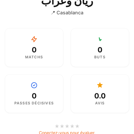
ريان وعراب
📍 Casablanca
0
0
MATCHS
BUTS
0
0.0
PASSES DÉCISIVES
AVIS
★
★
★
★
★
Conectez-vous pour évaluer.