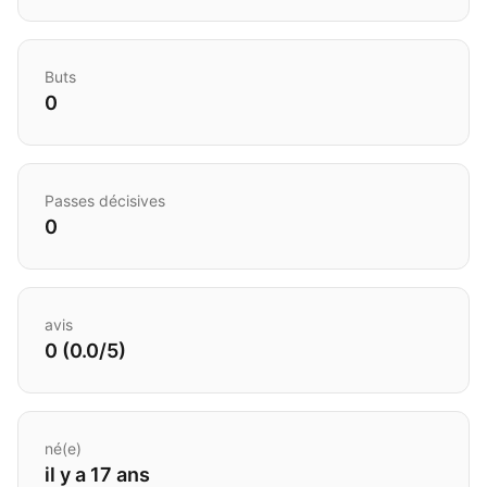
Buts
0
Passes décisives
0
avis
0 (0.0/5)
né(e)
il y a 17 ans