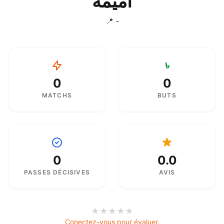
أميمة
📍 -
0
0
MATCHS
BUTS
0
0.0
PASSES DÉCISIVES
AVIS
★
★
★
★
★
Conectez-vous pour évaluer.