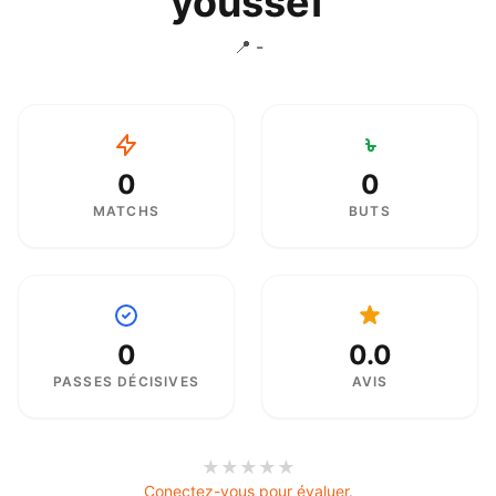
youssef
📍 -
0
0
MATCHS
BUTS
0
0.0
PASSES DÉCISIVES
AVIS
★
★
★
★
★
Conectez-vous pour évaluer.