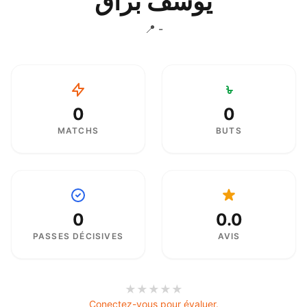
يوسف براق
📍 -
0
0
MATCHS
BUTS
0
0.0
PASSES DÉCISIVES
AVIS
★
★
★
★
★
Conectez-vous pour évaluer.