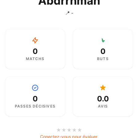
Abdrrhman
📍 -
0
0
MATCHS
BUTS
0
0.0
PASSES DÉCISIVES
AVIS
★
★
★
★
★
Conectez-vous pour évaluer.