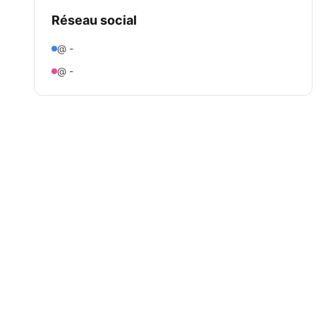
Réseau social
@ -
@ -