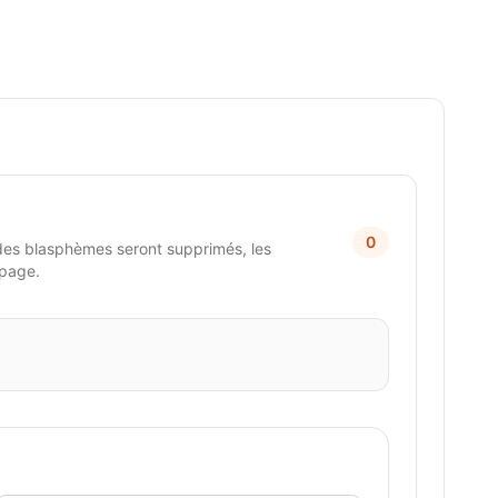
0
des blasphèmes seront supprimés, les
 page.