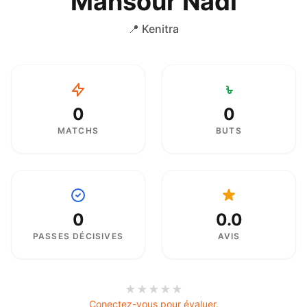
Mansour Nadi
📍 Kenitra
0
0
MATCHS
BUTS
0
0.0
PASSES DÉCISIVES
AVIS
★
★
★
★
★
Conectez-vous pour évaluer.