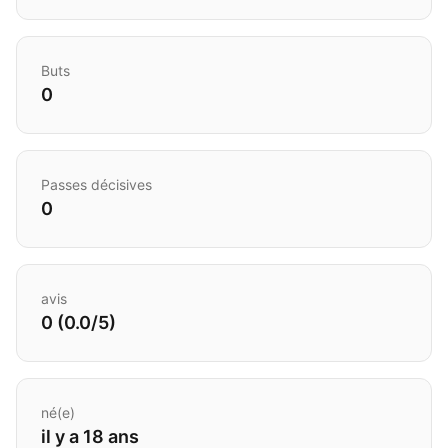
Buts
0
Passes décisives
0
avis
0 (0.0/5)
né(e)
il y a 18 ans