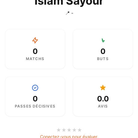
Islam Sayour
📍 -
0
0
MATCHS
BUTS
0
0.0
PASSES DÉCISIVES
AVIS
★
★
★
★
★
Conectez-vous pour évaluer.