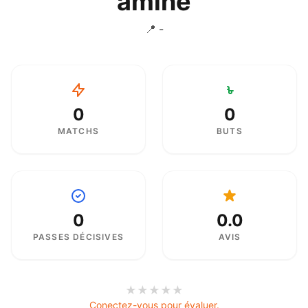
amine
📍 -
0
0
MATCHS
BUTS
0
0.0
PASSES DÉCISIVES
AVIS
★
★
★
★
★
Conectez-vous pour évaluer.