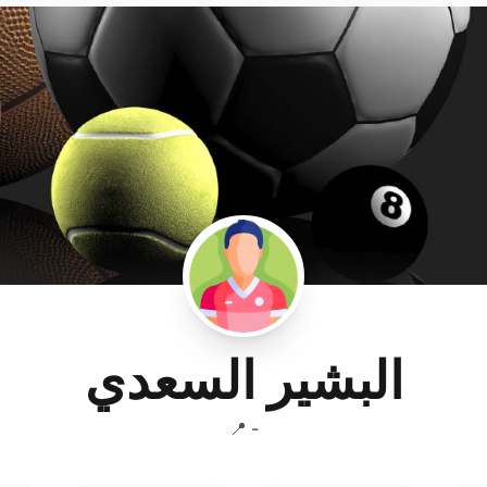
البشير السعدي
📍 -