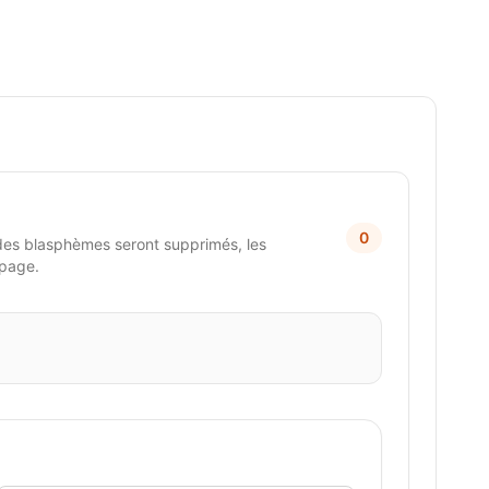
0
des blasphèmes seront supprimés, les
 page.