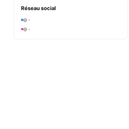
Réseau social
@ -
@ -