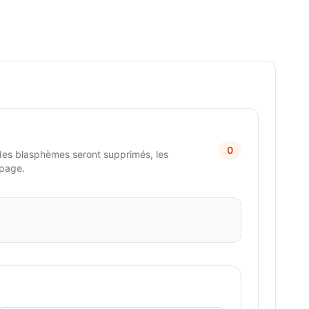
0
des blasphèmes seront supprimés, les
 page.