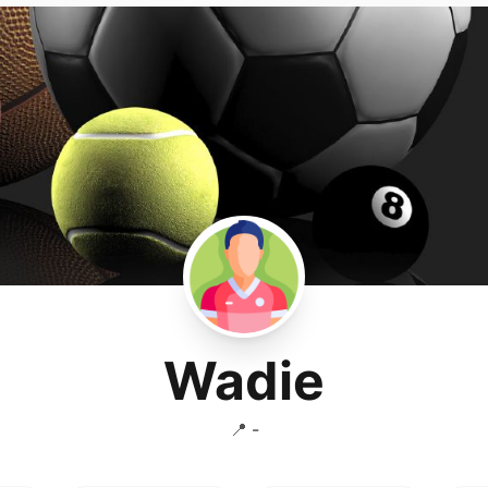
Wadie
📍 -