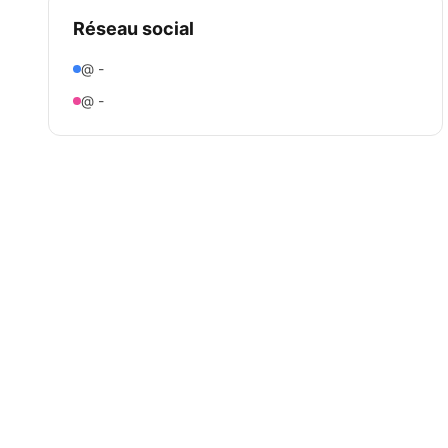
Réseau social
@ -
@ -