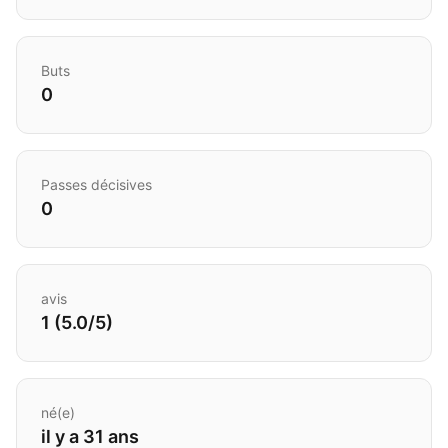
Buts
0
Passes décisives
0
avis
1 (5.0/5)
né(e)
il y a 31 ans