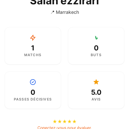
Salah ezzirari
📍 Marrakech
1
0
MATCHS
BUTS
0
5.0
PASSES DÉCISIVES
AVIS
★
★
★
★
★
Conectez-vous pour évaluer.