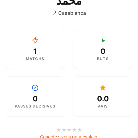
محمد
📍 Casablanca
1
0
MATCHS
BUTS
0
0.0
PASSES DÉCISIVES
AVIS
★
★
★
★
★
Conectez-vous pour évaluer.