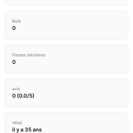
Buts
0
Passes décisives
0
avis
0 (0.0/5)
né(e)
il y a 35 ans