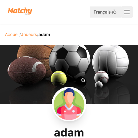
Français
Accueil
/
Joueurs
/
adam
adam