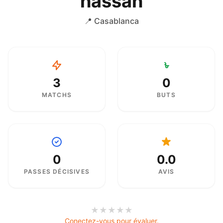
hassan
📍 Casablanca
3
0
MATCHS
BUTS
0
0.0
PASSES DÉCISIVES
AVIS
★
★
★
★
★
Conectez-vous pour évaluer.