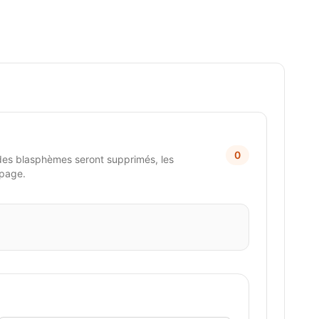
0
des blasphèmes seront supprimés, les
 page.