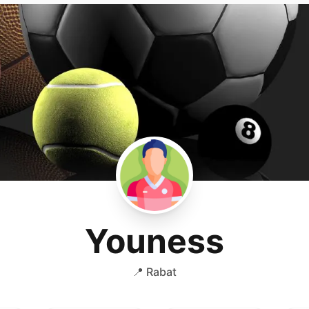
Youness
📍 Rabat