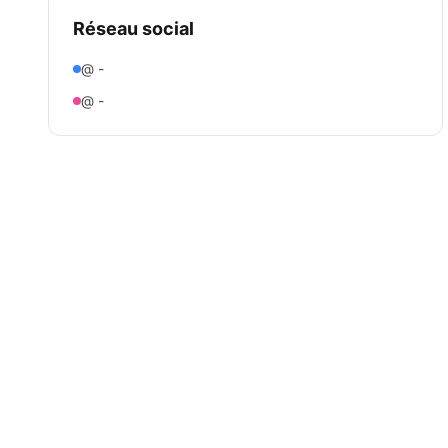
Réseau social
@ -
@ -