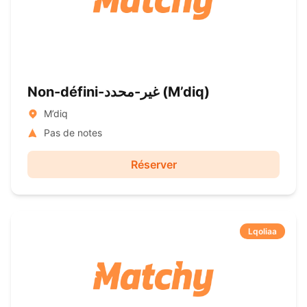
Non-défini-غير-محدد ( M’diq)
M’diq
Pas de notes
Réserver
Lqoliaa