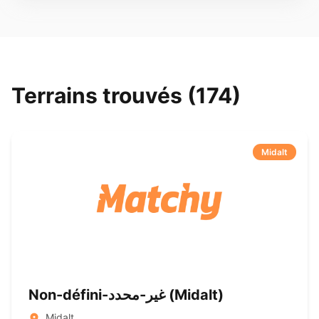
Terrains trouvés (174)
Midalt
Non-défini-غير-محدد ( Midalt)
Midalt