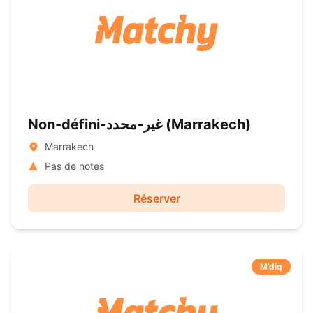
Non-défini-غير-محدد ( Marrakech)
Marrakech
Pas de notes
Réserver
M’diq