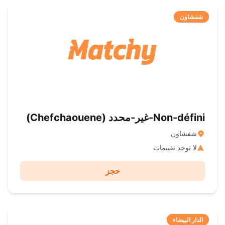
شفشاون
Non-défini-غير-محدد ( Chefchaouene)
شفشاون
لا توجد تقييمات
حجز
الدار البيضاء