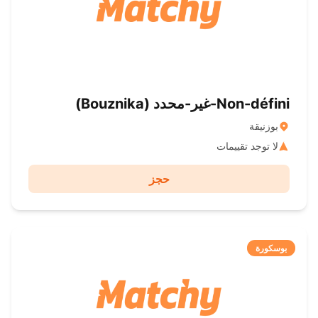
Non-défini-غير-محدد ( Bouznika)
بوزنيقة
لا توجد تقييمات
حجز
بوسكورة