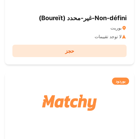
Non-défini-غير-محدد ( Boureït)
بوريت
لا توجد تقييمات
حجز
بوردود