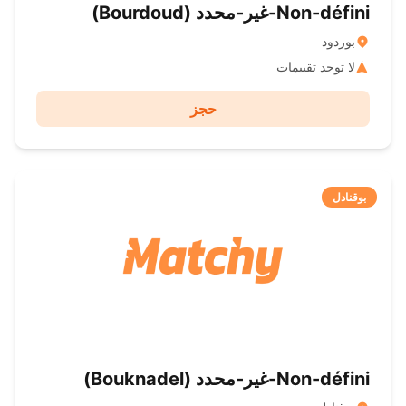
Non-défini-غير-محدد ( Bourdoud)
بوردود
لا توجد تقييمات
حجز
بوقنادل
Non-défini-غير-محدد ( Bouknadel)