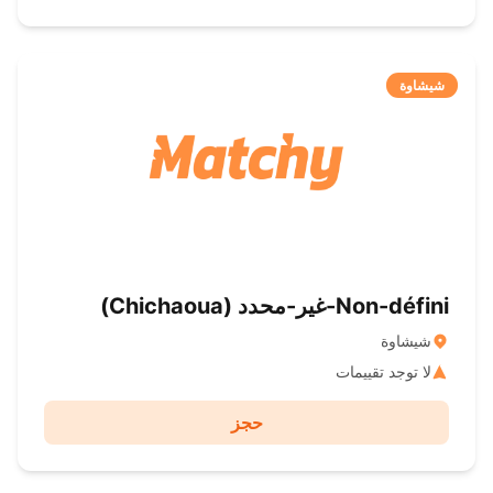
شيشاوة
Non-défini-غير-محدد ( Chichaoua)
شيشاوة
لا توجد تقييمات
حجز