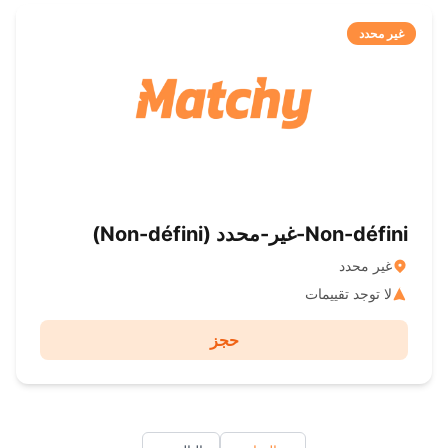
غير محدد
Non-défini-غير-محدد ( Non-défini)
غير محدد
لا توجد تقييمات
حجز