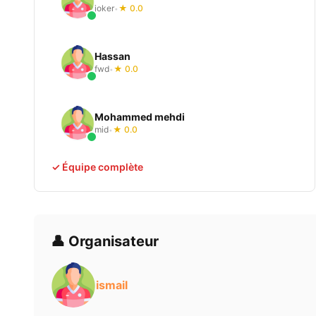
joker
★ 0.0
•
Hassan
fwd
★ 0.0
•
Mohammed mehdi
mid
★ 0.0
•
✓ Équipe complète
👤 Organisateur
ismail