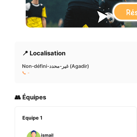
📍 Localisation
Non-défini-غير-محدد ( Agadir)
📞 -
👥 Équipes
Equipe 1
ismail