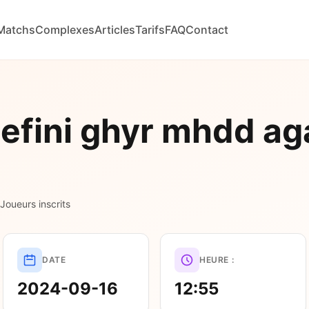
Matchs
Complexes
Articles
Tarifs
FAQ
Contact
efini ghyr mhdd ag
 Joueurs inscrits
DATE
HEURE :
2024-09-16
12:55