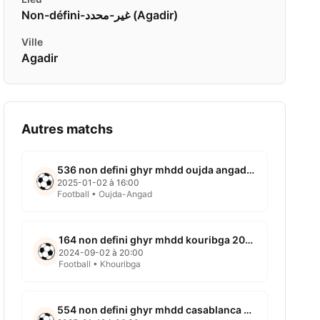
Non-défini-غير-محدد ( Agadir)
Ville
Agadir
Autres matchs
536 non defini ghyr mhdd oujda angad 2025 01 02
2025-01-02 à 16:00
Football • Oujda-Angad
164 non defini ghyr mhdd kouribga 2024 09 02
2024-09-02 à 20:00
Football • Khouribga
554 non defini ghyr mhdd casablanca 2025 01 12