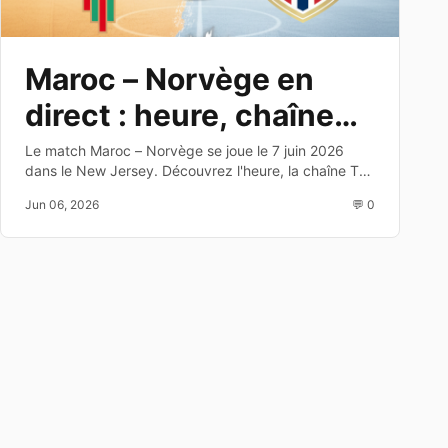
Maroc – Norvège en
direct : heure, chaîne
TV et dernier test avant
Le match Maroc – Norvège se joue le 7 juin 2026
dans le New Jersey. Découvrez l'heure, la chaîne TV,
le Mondial 2026
les enjeux et les joueurs à suivre avant la Coupe du
Jun 06, 2026
💬 0
Monde 2026.