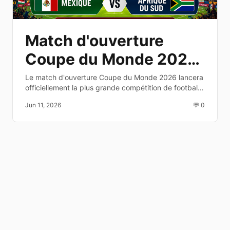
Match d'ouverture
Coupe du Monde 2026
: date, heure et
Le match d'ouverture Coupe du Monde 2026 lancera
officiellement la plus grande compétition de football
diffusion TV
au monde. Découvrez les équipes, la date, l'heure et
Jun 11, 2026
💬 0
les chaînes de diffusion.