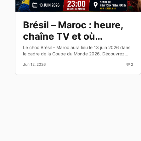
Brésil – Maroc : heure,
chaîne TV et où
regarder le match de la
Le choc Brésil – Maroc aura lieu le 13 juin 2026 dans
le cadre de la Coupe du Monde 2026. Découvrez
Coupe du Monde 2026
l'heure, la chaîne TV, les compositions probables et
Jun 12, 2026
💬 2
les enjeux de cette affiche du Groupe C.