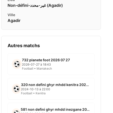
Non-défini-غير-محدد ( Agadir)
Ville
Agadir
Autres matchs
732 planete foot 2026 07 27
2026-07-27 à 18:43
Football • Marrakech
320 non defini ghyr mhdd kenitra 2024 10 13
2024-10-13 à 22:00
Football • Kenitra
581 non defini ghyr mhdd inezgane 2025 01 28