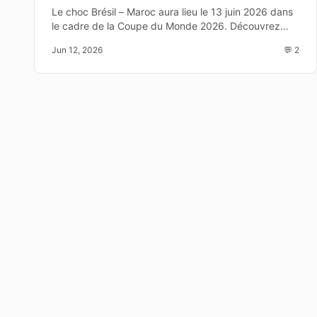
regarder le match de la
Le choc Brésil – Maroc aura lieu le 13 juin 2026 dans
le cadre de la Coupe du Monde 2026. Découvrez
Coupe du Monde 2026
l'heure, la chaîne TV, les compositions probables et
Jun 12, 2026
💬 2
les enjeux de cette affiche du Groupe C.