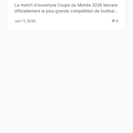
: date, heure et
Le match d'ouverture Coupe du Monde 2026 lancera
officiellement la plus grande compétition de football
diffusion TV
au monde. Découvrez les équipes, la date, l'heure et
Jun 11, 2026
💬 0
les chaînes de diffusion.