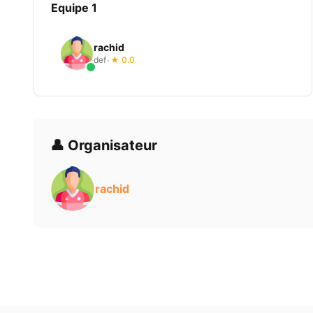
Equipe 1
rachid
def
★ 0.0
•
👤 Organisateur
rachid