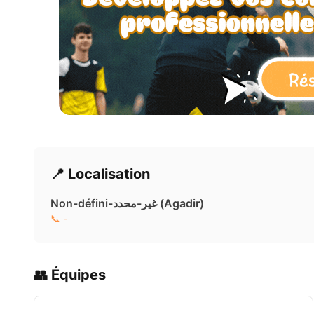
📍 Localisation
Non-défini-غير-محدد ( Agadir)
📞 -
👥 Équipes