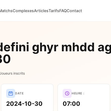
Matchs
Complexes
Articles
Tarifs
FAQ
Contact
efini ghyr mhdd ag
30
 Joueurs inscrits
DATE
HEURE :
2024-10-30
07:00