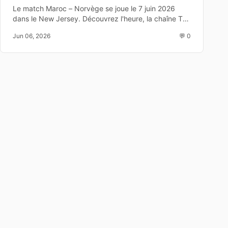
TV et dernier test avant
Le match Maroc – Norvège se joue le 7 juin 2026
dans le New Jersey. Découvrez l'heure, la chaîne TV,
le Mondial 2026
les enjeux et les joueurs à suivre avant la Coupe du
Jun 06, 2026
💬 0
Monde 2026.